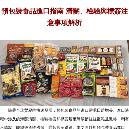
預包裝食品進口指南 清關、檢驗與標簽注
意事項解析
隨著全球貿易的快速發展，預包裝食品的進口需求日益增長。進口過
程中涉及的海關清關、檢驗檢疫和標簽規范等環節往往復雜且嚴格，稍有
不慎就可能導致貨物滯留、罰款甚至退運。本文將針對預包裝食品進口，