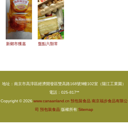
258千克不
特殊要求詳
食品“生
品有講究，
合格進口預
解
日”可擦，
國家復函與
包裝食品
行業潛規則
法院案例詳
浮出水面
解
新鄉市獲嘉
盤點六類常
縣預包裝食
見預包裝食
品亂象調查
品的保存期
過期食品隨
限 保質期
處可見 四
與保存期，
地址：南京市高淳區經濟開發區雙高路168號9幢102室（陽江工業園）
個最嚴緣何
你分得清
電話：025-817**
成空談？
嗎？
Copyright © 2026
www.canaanland.cn
預包裝食品
南京福步食品有限公
司
預包裝食品
版權所有
Sitemap