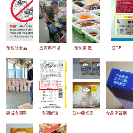
預包裝食品
五河縣市場
預制菜 散
從GB
與新冠病毒
監督管理局
裝食品能否
7718-
傳播 風險
組織開展預
撐起萬億風
2011《預
分析與科學
包裝及散裝
口，連鎖餐
包裝食品標
防護
食品安全專
企入局是香
簽通則》看
項監督抽檢
餑餑還是新
預包裝與散
工作
挑戰？
裝食品標簽
管理的異同
榮成海關重
海關解讀
江中藥業庭
食品保質期
拳出擊，依
進口預包裝
審現場演示
從哪天起
法監督銷毀
食品標簽的
八成預包裝
算？散裝食